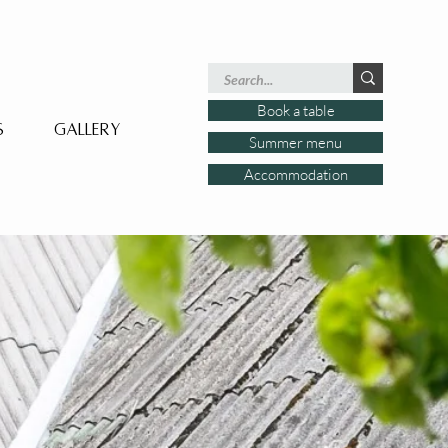
Book a table
s
Gallery
Summer menu
Accommodation