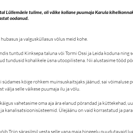
tal Lüllemäele tulime, oli väike kollane puumaja Karula kihelkonn
astat oodanud.
hubasus ja valgusküllasus võlus meid kohe.
ndis tuntud Kinksepa taluna või Tormi Ossi ja Leida koduna ning se
d tundusid kohalikele üsna utoopilistena. Nii alustasime tööd põ
iani südames kõige rohkem muinsuskaitsjaks jäänud, sai võimaluse 
t välja selle väikese puumaja ilu ja võlu. 
käigus vahetasime oma aja ära elanud põrandad ja küttekehad, u
- ja kanalisatsioonisüsteemid. Ülejäänu on vaid korrastatud ja par
 
võib Triin särasilmil vesta selle vana maja hingeelu puudutavaid lugu