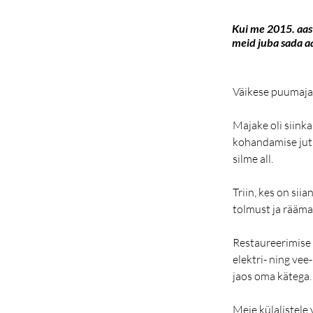
Kui me 2015. aas
meid juba sada a
Väikese puumaja 
Majake oli siinka
kohandamise jutu
silme all.
Triin, kes on si
tolmust ja räämas
Restaureerimise 
elektri- ning vee
jaos oma kätega.
Meie külalistele 