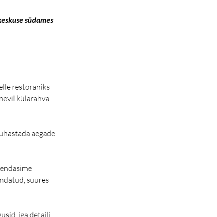
akeskuse südames
lle restoraniks 
nevil külarahva 
puhastada aegade 
uendasime 
andatud, suures 
sid, iga detaili 