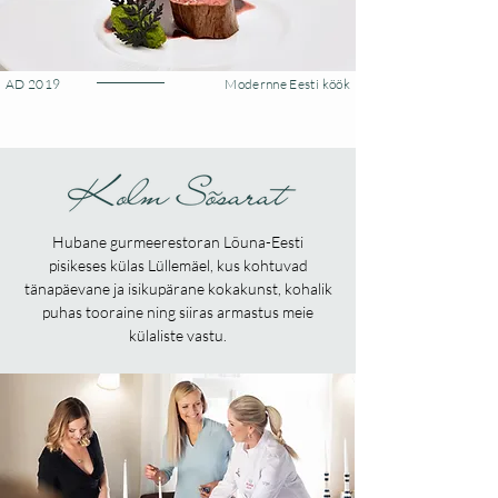
AD 2019
Modernne Eesti köök
Hubane gurmeerestoran Lõuna-Eesti
pisikeses külas Lüllemäel, kus kohtuvad
tänapäevane ja isikupärane kokakunst, kohalik
puhas tooraine ning siiras armastus meie
külaliste vastu.