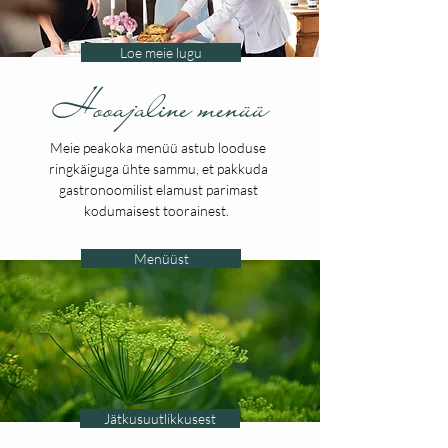
Loe meie lugu
Hooajaline menüü
Meie peakoka menüü astub looduse
ringkäiguga ühte sammu, et pakkuda
gastronoomilist elamust parimast
kodumaisest toorainest.
Menüüst
Jätkusuutlikkusest