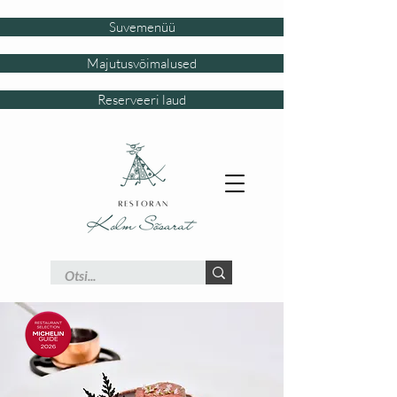
Suvemenüü
Majutusvõimalused
Reserveeri laud