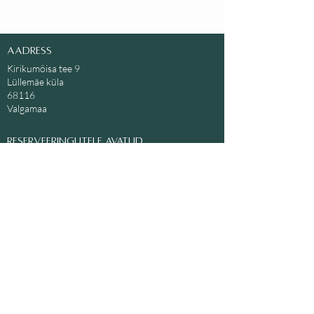
Aadress
Kirikumõisa tee 9
Lüllemäe küla
68116
Valgamaa
Reserveeringutele avatud
Karge aja menüü alates novembrist.
Vabade laudade info
DinnerBooking
'us.
Kontakt
info@kolmsosarat.ee
5068 645