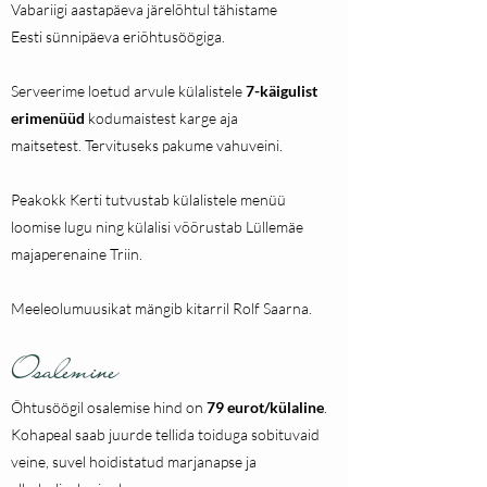
Vabariigi aastapäeva järelõhtul tähistame
Eesti
sünnipäeva eriõhtusöögiga.
Serveerime loetud arvule külalistele
7-käigulist
erimenüüd
kodumaistest karge aja
maitsetest.
Ter
vituseks pakume vahuveini.
Peakokk Kerti tutvustab külalistele menüü
loomise lugu ning külalisi võõrustab Lüllemäe
majaperenaine Triin.
Meeleolumuusikat mängib kitarril
Rolf Saarna.
Osalemine
Õhtusöögil osalemise hind on
79 eurot/külaline
.
Kohapeal saab juurde tellida toiduga sobituvaid
veine, suvel hoidistatud marjanapse ja