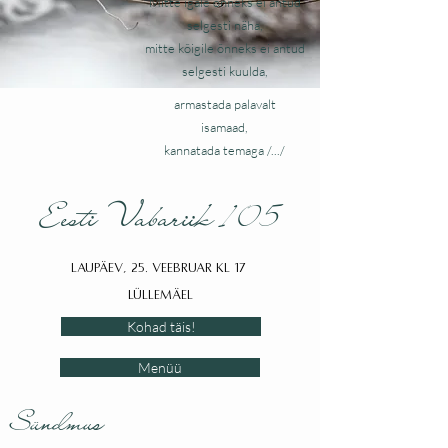
Mitte igale õnneks ei antud
selgesti näha,
mitte kõigile õnneks ei antud
selgesti kuulda,
armastada palavalt
isamaad,
kannatada temaga /.../
Eesti Vabariik 105
Laupäev, 25. veebruar kl 17
Lüllemäel
Kohad täis!
Menüü
Sündmus