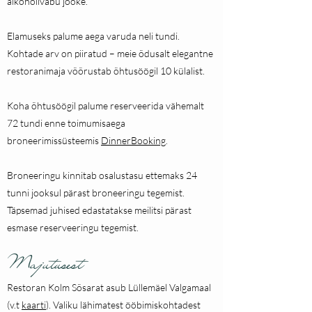
alkoholivabu jooke.
Elamuseks palume aega varuda neli tundi.
Kohtade arv on piiratud – meie õdusalt elegantne
restoranimaja võõrustab õhtusöögil 10 külalist.
Koha õhtusöögil palume reserveerida vähemalt
72 tundi enne toimumisaega
broneerimissüsteemis
DinnerBooking
.
Broneeringu kinnitab osalustasu ettemaks 24
tunni jooksul pärast broneeringu tegemist.
Täpsemad juhised edastatakse meilitsi pärast
esmase reserveeringu tegemist.
Majutusest
Restoran Kolm Sõsarat asub Lüllemäel Valgamaal
(v.t
kaarti
). Valiku lähimatest ööbimiskohtadest