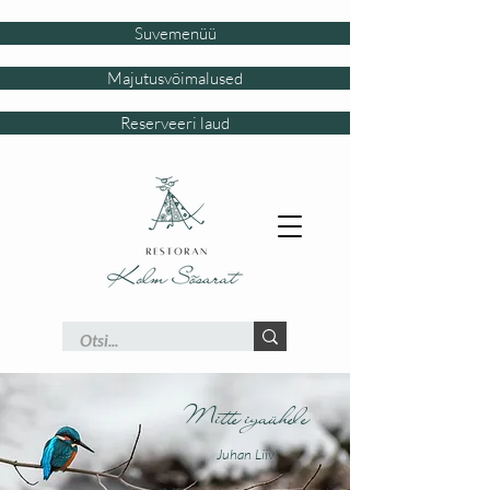
Suvemenüü
Majutusvõimalused
Reserveeri laud
Mitte igaühele
Juhan Liiv